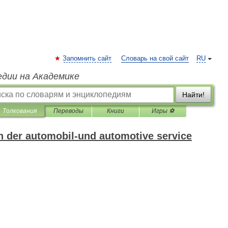
Запомнить сайт
Словарь на свой сайт
RU
едии на Академике
Найти!
Толкования
Переводы
Книги
Игры ⚽
 der automobil-und automotive service