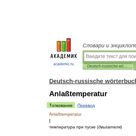
Словари и энциклоп
academic.ru
Deutsch-russische wörterbuch der automobil-und automotive service
Deutsch-russische wörterbuch
Anlaßtemperatur
Толкование
Перевод
Anlaßtemperatur
f
температура
при
пуске
(
двигателя
)