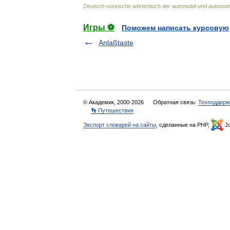
Deutsch
-
russische
wörterbuch
der
automobil
-
und
automot
Игры ⚽
Поможем написать курсовую
Anlaßtaste
© Академик, 2000-2026
Обратная связь:
Техподдерж
👣 Путешествия
Экспорт словарей на сайты
, сделанные на PHP,
Jo