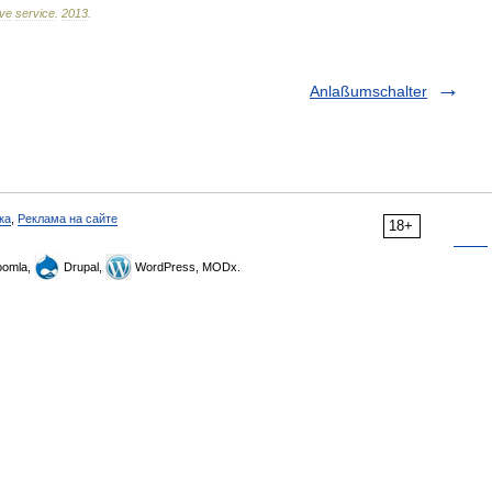
ive
service
.
2013
.
Anlaßumschalter
ка
,
Реклама на сайте
18+
omla,
Drupal,
WordPress, MODx.